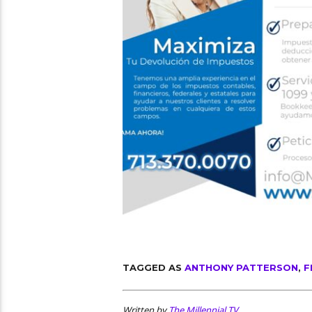
TAGGED AS
ANTHONY PATTERSON
,
F
Written by
The Millennial TV