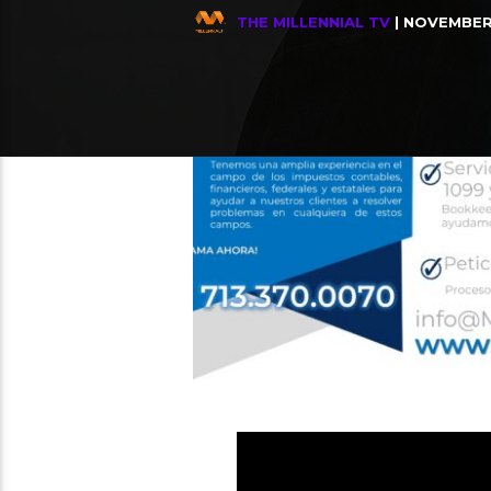
THE MILLENNIAL TV
| NOVEMBER 
Relate
THE MILLENNIAL TV
Tito Nieves, Bailemos
4
DIGGER is only in theaters &
15
ARGENTINA VS INGLATERRA, Quie
13
Enfrentamiento de Titanes, 
12
MINE MORALES – Sin Ti Estoy 
28