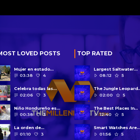
MOST LOVED POSTS
TOP RATED
Mujer en estado
Largest Saltwater
vegetativo por más de
Yellowfish in Captivi
03:38
4
08:12
5
una década da a luz en
Is Dead
un ......
Celebra todas las
The Jungle Leopard
mamás – incluso a las
Gecko
02:06
3
02:00
5
solteras – con ......
Niño Hondureño es
The Best Places In
salvado por un official
Africa To See Wild
00:38
3
12:40
5
de la patrulla
Lemure
fronteriza
La orden de
Smart Watches Are
permanencia en el
The Future Of Mobil
01:10
3
01:56
5
hogar del condado de