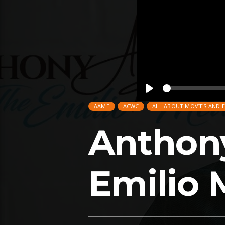
Play
AAME
ACWC
ALL ABOUT MOVIES AND 
Anthony
Emilio 
AAME
ACWC
ALL ABOUT MOVIES AND 
MEXICO
MEXICO_FEATURED
MUSIC