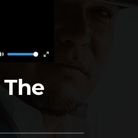
Volume
Toggle
Toggle
Mute
Fullscreen
 The