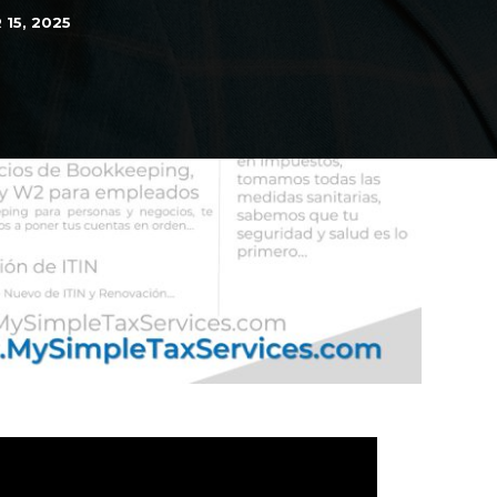
15, 2025
d
 IMAX on October 2, 2026
n Ganara su lugar?, a la Final de la FIFA......
Final Adelantada, Espana vs Francia FWP2026
Mejor