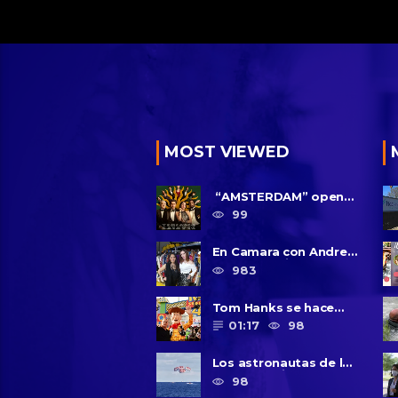
MOST VIEWED
“AMSTERDAM” opens
in U.S. theaters
99
October 7, 2022
En Camara con Andrea
Leal, entrevista con
983
Majo Cornejo, Cirque
Du ......
Tom Hanks se hace
amigo de un niño
01:17
98
intimidado de 8 años
llamado ......
Los astronautas de la
NASA amerizan con
98
seguridad después del