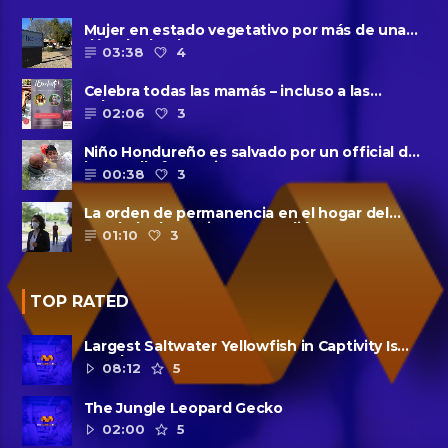
Mujer en estado vegetativo por más de una
década da a luz en un ......
03:38
4
Celebra todas las mamás – incluso a las
solteras – con ......
02:06
3
Niño Hondureño es salvado por un official de
la patrulla fronteriza
00:38
3
La orden de permanencia en el hogar del
condado de Harris se extendió......
01:10
3
TOP RATED
Largest Saltwater Yellowfish in Captivity Is
Dead
08:12
5
The Jungle Leopard Gecko
02:00
5