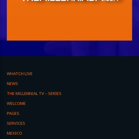
WHATCH LIVE
NEWS
THE MILLENNIAL TV – SERIES
WELCOME
PAGES
SERVICES
MEXICO