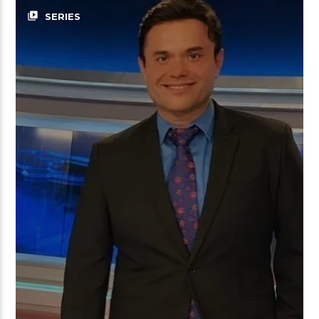
video_library
SERIES