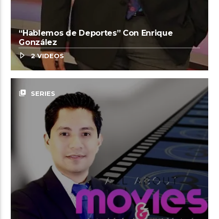
“Hablemos de Deportes” Con Enrique
González
2 VIDEOS
video_library
SERIES