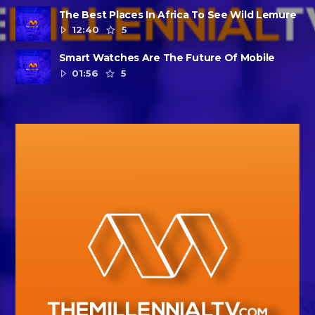
The Best Places In Africa To See Wild Lemure
12:40
5
Smart Watches Are The Future Of Mobile
01:56
5