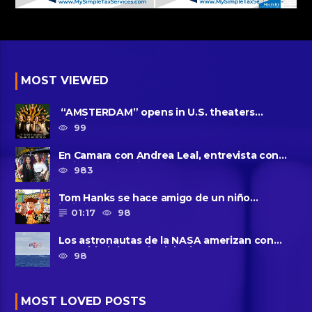
MOST VIEWED
“AMSTERDAM” opens in U.S. theaters
October 7, 2022
99
En Camara con Andrea Leal, entrevista con
Majo Cornejo, Cirque Du ......
983
Tom Hanks se hace amigo de un niño
intimidado de 8 años llamado ......
01:17
98
Los astronautas de la NASA amerizan con
seguridad después del primer ......
98
MOST LOVED POSTS