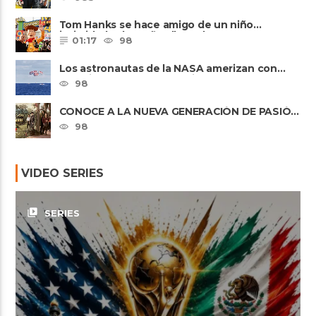
Tom Hanks se hace amigo de un niño
intimidado de 8 años llamado ......
01:17
98
Los astronautas de la NASA amerizan con
seguridad después del primer ......
98
CONOCE A LA NUEVA GENERACIÓN DE PASIÓN
DE GAVILANES II
98
VIDEO SERIES
video_library
SERIES