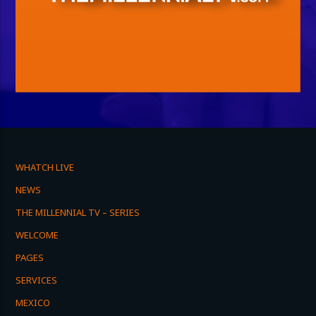
WHATCH LIVE
NEWS
THE MILLENNIAL TV – SERIES
WELCOME
PAGES
SERVICES
MEXICO