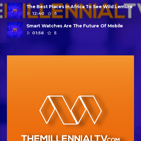
The Best Places In Africa To See Wild Lemure
12:40
5
Smart Watches Are The Future Of Mobile
01:56
5