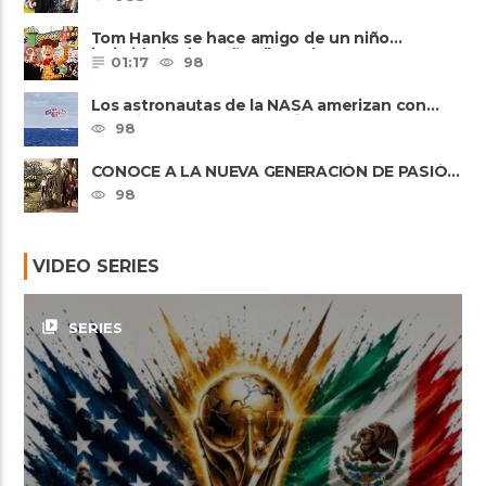
Tom Hanks se hace amigo de un niño
intimidado de 8 años llamado ......
01:17
98
Los astronautas de la NASA amerizan con
seguridad después del primer ......
98
CONOCE A LA NUEVA GENERACIÓN DE PASIÓN
DE GAVILANES II
98
VIDEO SERIES
video_library
SERIES