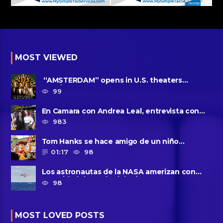
MOST VIEWED
“AMSTERDAM” opens in U.S. theaters
October 7, 2022
99
En Camara con Andrea Leal, entrevista con
Majo Cornejo, Cirque Du ......
983
Tom Hanks se hace amigo de un niño
intimidado de 8 años llamado ......
01:17
98
Los astronautas de la NASA amerizan con
seguridad después del primer ......
98
MOST LOVED POSTS