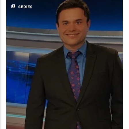
video_library
SERIES