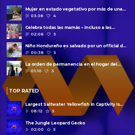
Mujer en estado vegetativo por más de una
década da a luz en un ......
03:38
4
Celebra todas las mamás – incluso a las
solteras – con ......
02:06
3
Niño Hondureño es salvado por un official de
la patrulla fronteriza
00:38
3
La orden de permanencia en el hogar del
condado de Harris se extendió......
01:10
3
TOP RATED
Largest Saltwater Yellowfish in Captivity Is
Dead
08:12
5
The Jungle Leopard Gecko
02:00
5