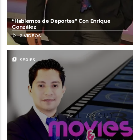
“Hablemos de Deportes” Con Enrique
González
2 VIDEOS
video_library
SERIES