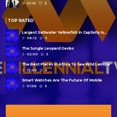
condado de Harris se extendió......
01:10
3
TOP RATED
Largest Saltwater Yellowfish in Captivity Is
Dead
08:12
5
The Jungle Leopard Gecko
02:00
5
The Best Places In Africa To See Wild Lemure
12:40
5
Smart Watches Are The Future Of Mobile
01:56
5