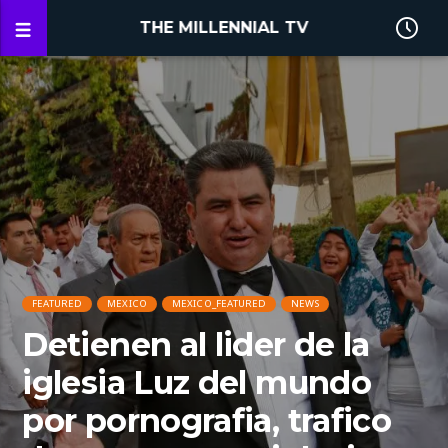
THE MILLENNIAL TV
FEATURED
MEXICO
MEXICO_FEATURED
NEWS
Detienen al lider de la
iglesia Luz del mundo
por pornografia, trafico