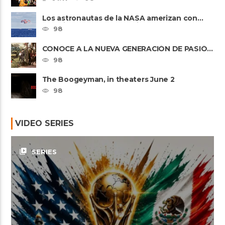
Los astronautas de la NASA amerizan con
seguridad después del primer ......
98
CONOCE A LA NUEVA GENERACIÓN DE PASIÓN
DE GAVILANES II
98
The Boogeyman, in theaters June 2
98
VIDEO SERIES
video_library
SERIES