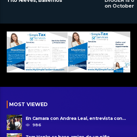
Tito Nieves, Bailemos
DIGGER is on
on October 2
MOST VIEWED
En Camara con Andrea Leal, entrevista con
Majo Cornejo, Cirque Du ......
986
Tom Hanks se hace amigo de un niño