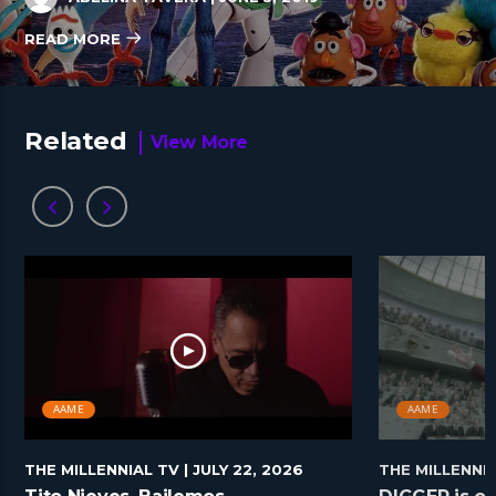
READ MORE
Related
View More
AAME
AAME
THE MILLENNIAL TV
| JULY 22, 2026
THE MILLENNI