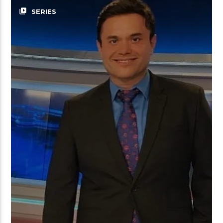
video_library
SERIES