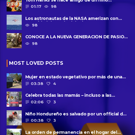
intimidado de 8 años llamado ......
01:17
98
Los astronautas de la NASA amerizan con
seguridad después del primer ......
98
CONOCE A LA NUEVA GENERACIÓN DE PASIÓN
DE GAVILANES II
98
MOST LOVED POSTS
Mujer en estado vegetativo por más de una
década da a luz en un ......
03:38
4
Celebra todas las mamás – incluso a las
solteras – con ......
02:06
3
Niño Hondureño es salvado por un official de
la patrulla fronteriza
00:38
3
La orden de permanencia en el hogar del