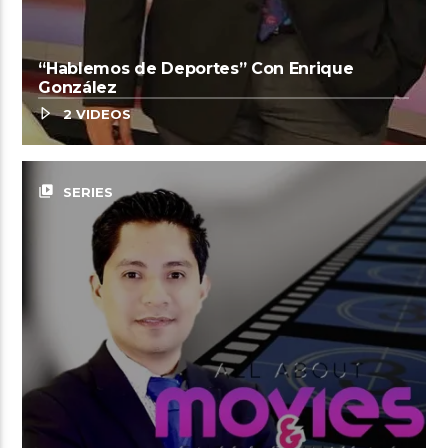
“Hablemos de Deportes” Con Enrique
González
2 VIDEOS
video_library
SERIES