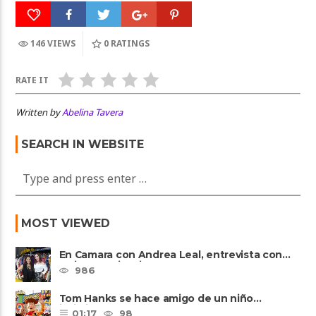
146 VIEWS
0
RATINGS
RATE IT
Written by
Abelina Tavera
SEARCH IN WEBSITE
MOST VIEWED
En Camara con Andrea Leal, entrevista con
Majo Cornejo, Cirque Du ......
986
Tom Hanks se hace amigo de un niño
intimidado de 8 años llamado ......
01:17
98