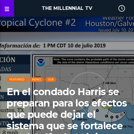
THE MILLENNIAL TV
FEATURED
NEWS
USA
En el condado Harris se
preparan para los efectos
que puede dejar el
sistema que se fortalece