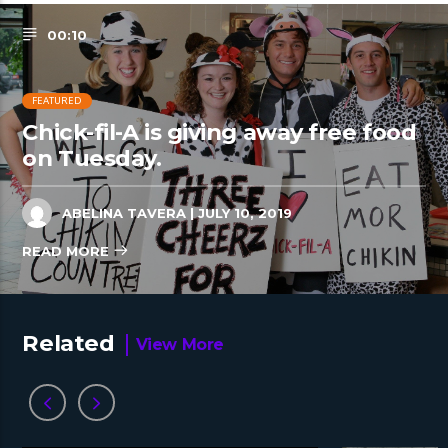
00:10
FEATURED
Chick-fil-A is giving away free food
on Tuesday.
ABELINA TAVERA
| JULY 10, 2019
READ MORE
Related
View More