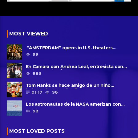
MOST VIEWED
“AMSTERDAM” opens in U.S. theaters
October 7, 2022
99
En Camara con Andrea Leal, entrevista con
Majo Cornejo, Cirque Du ......
983
Tom Hanks se hace amigo de un niño
intimidado de 8 años llamado ......
01:17
98
Los astronautas de la NASA amerizan con
seguridad después del primer ......
98
MOST LOVED POSTS