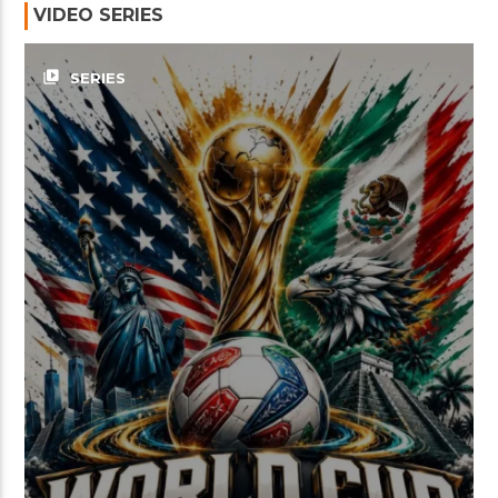
VIDEO SERIES
video_library
SERIES