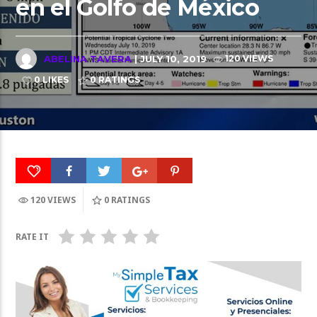
en el Golfo de México
ABELINA TAVERA
| JULY 10, 2019
120 VIEWS
0 LIKES
0
RATINGS
120 VIEWS
0
RATINGS
RATE IT