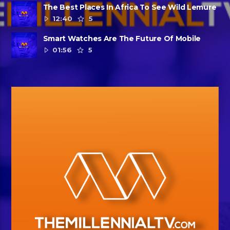
The Best Places In Africa To See Wild Lemure
12:40
5
Smart Watches Are The Future Of Mobile
01:56
5