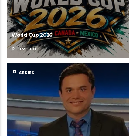
World Cup 2026
1 VIDEO
video_library
SERIES