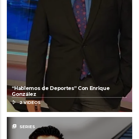
“Hablemos de Deportes” Con Enrique
González
2 VIDEOS
video_library
SERIES