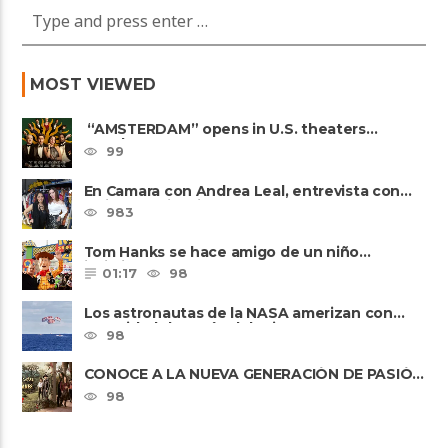
MOST VIEWED
“AMSTERDAM” opens in U.S. theaters
October 7, 2022
99
En Camara con Andrea Leal, entrevista con
Majo Cornejo, Cirque Du ......
983
Tom Hanks se hace amigo de un niño
intimidado de 8 años llamado ......
01:17
98
Los astronautas de la NASA amerizan con
seguridad después del primer ......
98
CONOCE A LA NUEVA GENERACIÓN DE PASIÓN
DE GAVILANES II
98