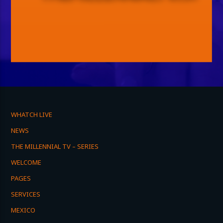
WHATCH LIVE
NEWS
THE MILLENNIAL TV – SERIES
WELCOME
PAGES
SERVICES
MEXICO