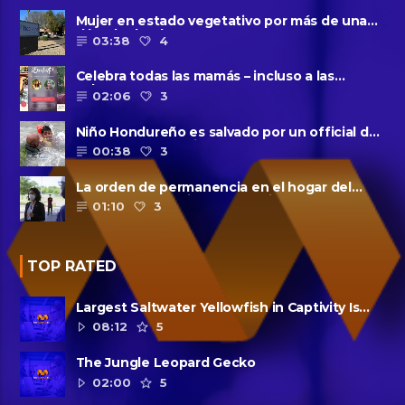
Mujer en estado vegetativo por más de una
década da a luz en un ......
03:38
4
Celebra todas las mamás – incluso a las
solteras – con ......
02:06
3
Niño Hondureño es salvado por un official de
la patrulla fronteriza
00:38
3
La orden de permanencia en el hogar del
condado de Harris se extendió......
01:10
3
TOP RATED
Largest Saltwater Yellowfish in Captivity Is
Dead
08:12
5
The Jungle Leopard Gecko
02:00
5