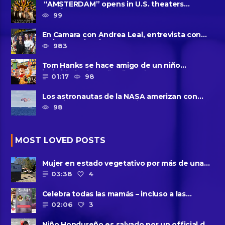
“AMSTERDAM” opens in U.S. theaters
October 7, 2022
99
En Camara con Andrea Leal, entrevista con
Majo Cornejo, Cirque Du ......
983
Tom Hanks se hace amigo de un niño
intimidado de 8 años llamado ......
01:17
98
Los astronautas de la NASA amerizan con
seguridad después del primer ......
98
MOST LOVED POSTS
Mujer en estado vegetativo por más de una
década da a luz en un ......
03:38
4
Celebra todas las mamás – incluso a las
solteras – con ......
02:06
3
Niño Hondureño es salvado por un official de