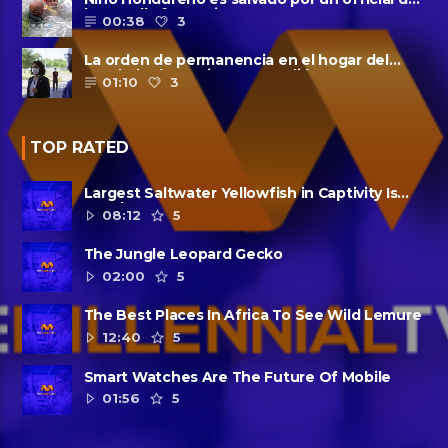
la patrulla fronteriza
00:38
3
La orden de permanencia en el hogar del
condado de Harris se extendió......
01:10
3
TOP RATED
Largest Saltwater Yellowfish in Captivity Is
Dead
08:12
5
The Jungle Leopard Gecko
02:00
5
The Best Places In Africa To See Wild Lemure
12:40
5
Smart Watches Are The Future Of Mobile
01:56
5