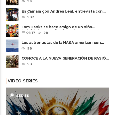
99
En Camara con Andrea Leal, entrevista con
Majo Cornejo, Cirque Du ......
983
Tom Hanks se hace amigo de un niño
intimidado de 8 años llamado ......
01:17
98
Los astronautas de la NASA amerizan con
seguridad después del primer ......
98
CONOCE A LA NUEVA GENERACIÓN DE PASIÓN
DE GAVILANES II
98
VIDEO SERIES
video_library
SERIES