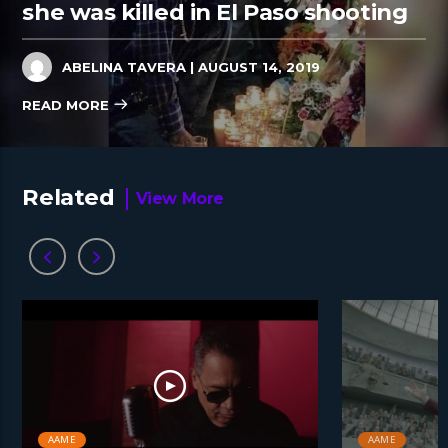
she was killed in El Paso shooting
ABELINA TAVERA
| AUGUST 14, 2019
READ MORE
Related
View More
AAME
AAME