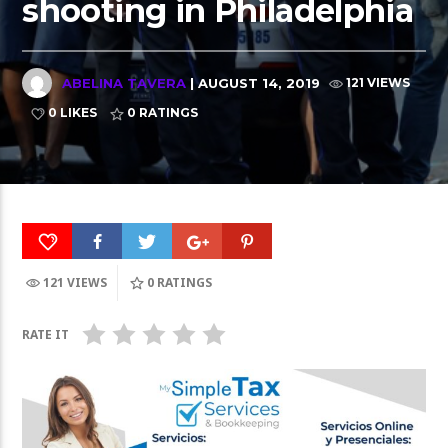
shooting in Philadelphia
ABELINA TAVERA
| AUGUST 14, 2019
121 VIEWS
0 LIKES
0
RATINGS
121 VIEWS
0
RATINGS
RATE IT