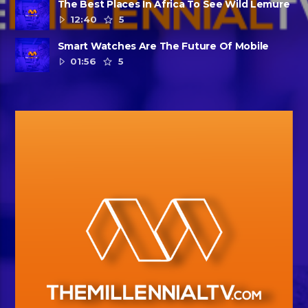
The Best Places In Africa To See Wild Lemure
12:40
5
Smart Watches Are The Future Of Mobile
01:56
5