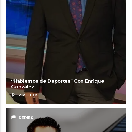
“Hablemos de Deportes” Con Enrique
González
2 VIDEOS
video_library
SERIES