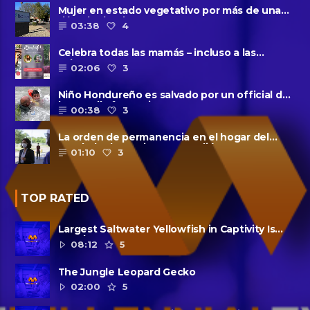
Mujer en estado vegetativo por más de una
década da a luz en un ......
03:38
4
Celebra todas las mamás – incluso a las
solteras – con ......
02:06
3
Niño Hondureño es salvado por un official de
la patrulla fronteriza
00:38
3
La orden de permanencia en el hogar del
condado de Harris se extendió......
01:10
3
TOP RATED
Largest Saltwater Yellowfish in Captivity Is
Dead
08:12
5
The Jungle Leopard Gecko
02:00
5