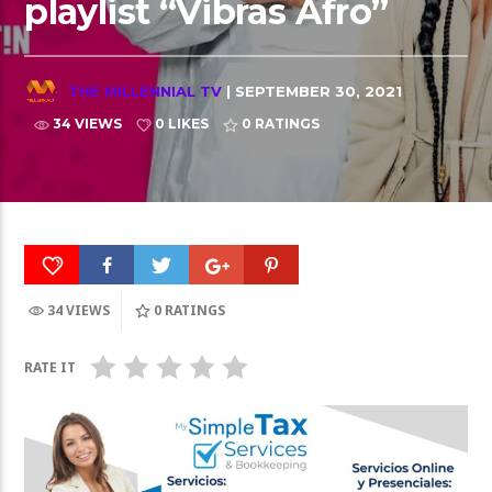
playlist “Vibras Afro”
THE MILLENNIAL TV
| SEPTEMBER 30, 2021
34 VIEWS
0 LIKES
0
RATINGS
34 VIEWS
0
RATINGS
RATE IT