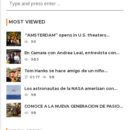
MOST VIEWED
“AMSTERDAM” opens in U.S. theaters
October 7, 2022
99
En Camara con Andrea Leal, entrevista con
Majo Cornejo, Cirque Du ......
983
Tom Hanks se hace amigo de un niño
intimidado de 8 años llamado ......
01:17
98
Los astronautas de la NASA amerizan con
seguridad después del primer ......
98
CONOCE A LA NUEVA GENERACIÓN DE PASIÓN
DE GAVILANES II
98