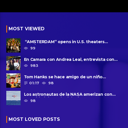
MOST VIEWED
“AMSTERDAM” opens in U.S. theaters
October 7, 2022
99
En Camara con Andrea Leal, entrevista con
Majo Cornejo, Cirque Du ......
983
Tom Hanks se hace amigo de un niño
intimidado de 8 años llamado ......
01:17
98
Los astronautas de la NASA amerizan con
seguridad después del primer ......
98
MOST LOVED POSTS