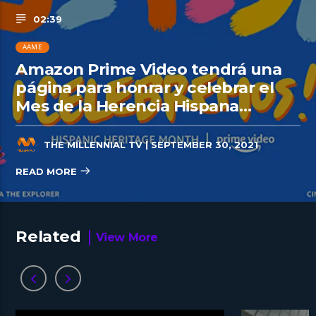
02:39
AAME
Amazon Prime Video tendrá una
página para honrar y celebrar el
Mes de la Herencia Hispana…
THE MILLENNIAL TV
| SEPTEMBER 30, 2021
READ MORE
Related
View More