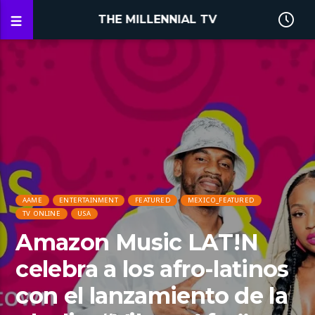
THE MILLENNIAL TV
AAME
ENTERTAINMENT
FEATURED
MEXICO_FEATURED
TV ONLINE
USA
Amazon Music LAT!N
celebra a los afro-latinos
con el lanzamiento de la