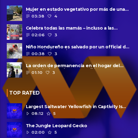
Mujer en estado vegetativo por más de una
década da a luz en un ......
03:38
4
Celebra todas las mamás – incluso a las
solteras – con ......
02:06
3
Niño Hondureño es salvado por un official de
la patrulla fronteriza
00:38
3
La orden de permanencia en el hogar del
condado de Harris se extendió......
01:10
3
TOP RATED
Largest Saltwater Yellowfish in Captivity Is
Dead
08:12
5
The Jungle Leopard Gecko
02:00
5