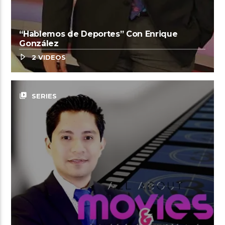
“Hablemos de Deportes” Con Enrique
González
2 VIDEOS
video_library
SERIES