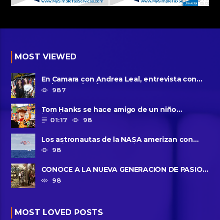
MOST VIEWED
En Camara con Andrea Leal, entrevista con
Majo Cornejo, Cirque Du ......
987
Tom Hanks se hace amigo de un niño
intimidado de 8 años llamado ......
01:17
98
Los astronautas de la NASA amerizan con
seguridad después del primer ......
98
CONOCE A LA NUEVA GENERACIÓN DE PASIÓN
DE GAVILANES II
98
MOST LOVED POSTS