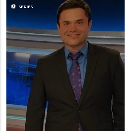
video_library
SERIES