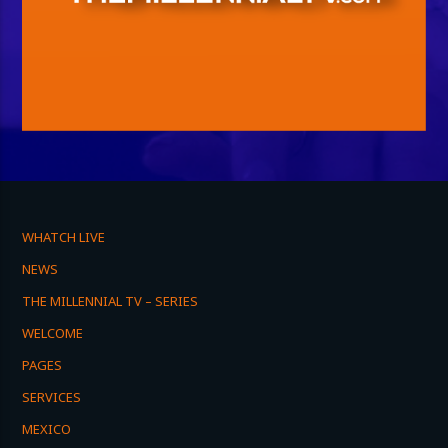
WHATCH LIVE
NEWS
THE MILLENNIAL TV – SERIES
WELCOME
PAGES
SERVICES
MEXICO