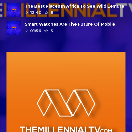
The Best Places In Africa To See Wild Lemure
12:40
5
Smart Watches Are The Future Of Mobile
01:56
5