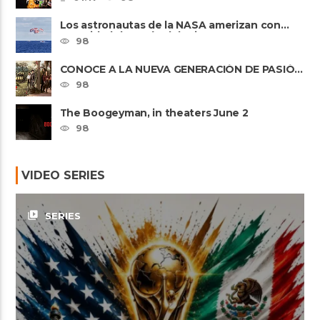
Los astronautas de la NASA amerizan con
seguridad después del primer ......
98
CONOCE A LA NUEVA GENERACIÓN DE PASIÓN
DE GAVILANES II
98
The Boogeyman, in theaters June 2
98
VIDEO SERIES
video_library
SERIES