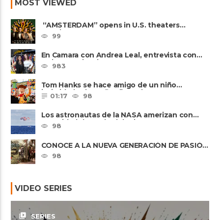
MOST VIEWED
“AMSTERDAM” opens in U.S. theaters
October 7, 2022
99
En Camara con Andrea Leal, entrevista con
Majo Cornejo, Cirque Du ......
983
Tom Hanks se hace amigo de un niño
intimidado de 8 años llamado ......
01:17
98
Los astronautas de la NASA amerizan con
seguridad después del primer ......
98
CONOCE A LA NUEVA GENERACIÓN DE PASIÓN
DE GAVILANES II
98
VIDEO SERIES
video_library
SERIES