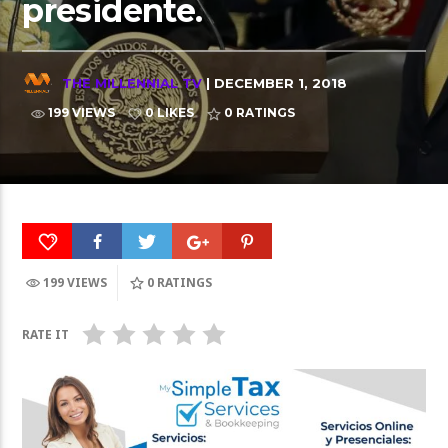
presidente.
THE MILLENNIAL TV
| DECEMBER 1, 2018
199 VIEWS
0 LIKES
0
RATINGS
199 VIEWS
0
RATINGS
RATE IT