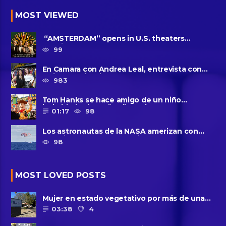
MOST VIEWED
“AMSTERDAM” opens in U.S. theaters
October 7, 2022
99
En Camara con Andrea Leal, entrevista con
Majo Cornejo, Cirque Du ......
983
Tom Hanks se hace amigo de un niño
intimidado de 8 años llamado ......
01:17
98
Los astronautas de la NASA amerizan con
seguridad después del primer ......
98
MOST LOVED POSTS
Mujer en estado vegetativo por más de una
década da a luz en un ......
03:38
4