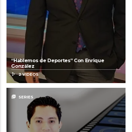
“Hablemos de Deportes” Con Enrique
González
2 VIDEOS
video_library
SERIES