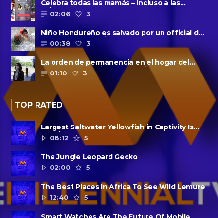
Celebra todas las mamás – incluso a las
solteras – con ......
02:06
3
Niño Hondureño es salvado por un official de
la patrulla fronteriza
00:38
3
La orden de permanencia en el hogar del
condado de Harris se extendió......
01:10
3
TOP RATED
Largest Saltwater Yellowfish in Captivity Is
Dead
08:12
5
The Jungle Leopard Gecko
02:00
5
The Best Places In Africa To See Wild Lemure
12:40
5
Smart Watches Are The Future Of Mobile