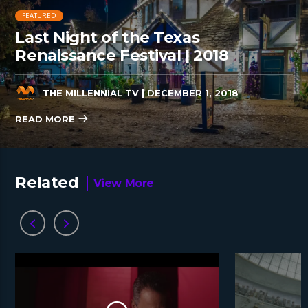
FEATURED
Last Night of the Texas
Renaissance Festival | 2018
THE MILLENNIAL TV
| DECEMBER 1, 2018
READ MORE
Related
View More