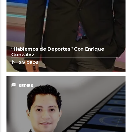
“Hablemos de Deportes” Con Enrique
González
2 VIDEOS
video_library
SERIES