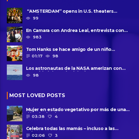
“AMSTERDAM” opens in U.S. theaters
October 7, 2022
99
En Camara con Andrea Leal, entrevista con
Majo Cornejo, Cirque Du ......
983
Tom Hanks se hace amigo de un niño
intimidado de 8 años llamado ......
01:17
98
Los astronautas de la NASA amerizan con
seguridad después del primer ......
98
MOST LOVED POSTS
Mujer en estado vegetativo por más de una
década da a luz en un ......
03:38
4
Celebra todas las mamás – incluso a las
solteras – con ......
02:06
3