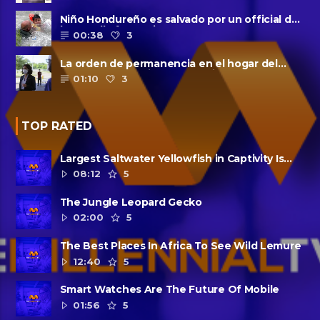
Niño Hondureño es salvado por un official de
la patrulla fronteriza
00:38
3
La orden de permanencia en el hogar del
condado de Harris se extendió......
01:10
3
TOP RATED
Largest Saltwater Yellowfish in Captivity Is
Dead
08:12
5
The Jungle Leopard Gecko
02:00
5
The Best Places In Africa To See Wild Lemure
12:40
5
Smart Watches Are The Future Of Mobile
01:56
5