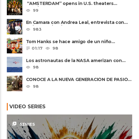
“AMSTERDAM” opens in U.S. theaters
October 7, 2022
99
En Camara con Andrea Leal, entrevista con
Majo Cornejo, Cirque Du ......
983
Tom Hanks se hace amigo de un niño
intimidado de 8 años llamado ......
01:17
98
Los astronautas de la NASA amerizan con
seguridad después del primer ......
98
CONOCE A LA NUEVA GENERACIÓN DE PASIÓN
DE GAVILANES II
98
VIDEO SERIES
video_library
SERIES