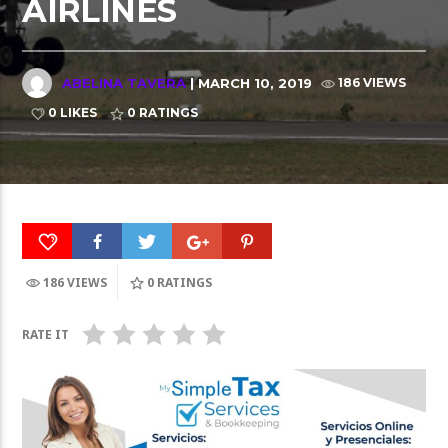
AIRLINES
ABELINA TAVERA
| MARCH 10, 2019
186 VIEWS
0 LIKES
0
RATINGS
186 VIEWS
0
RATINGS
RATE IT