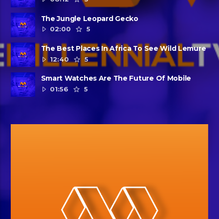
The Jungle Leopard Gecko
02:00
5
The Best Places In Africa To See Wild Lemure
12:40
5
Smart Watches Are The Future Of Mobile
01:56
5