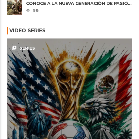
CONOCE A LA NUEVA GENERACIÓN DE PASIÓN
DE GAVILANES II
98
VIDEO SERIES
video_library
SERIES