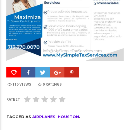
115 VIEWS
0
RATINGS
RATE IT
TAGGED AS
AIRPLANES
,
HOUSTON
.