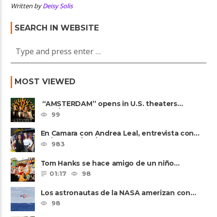
Written by
Deisy Solis
SEARCH IN WEBSITE
MOST VIEWED
“AMSTERDAM” opens in U.S. theaters
October 7, 2022
99
En Camara con Andrea Leal, entrevista con
Majo Cornejo, Cirque Du ......
983
Tom Hanks se hace amigo de un niño
intimidado de 8 años llamado ......
01:17
98
Los astronautas de la NASA amerizan con
seguridad después del primer ......
98