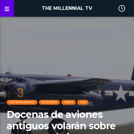
THE MILLENNIAL TV
ENTERTAINMENT
FEATURED
NEWS
USA
Docenas de aviones
antiguos volarán sobre