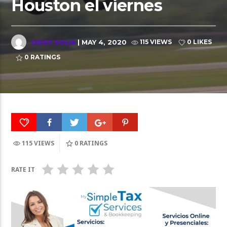
Houston el viernes
DEISY SOLIS
| MAY 4, 2020
115 VIEWS
0 LIKES
0
RATINGS
115 VIEWS
0
RATINGS
RATE IT