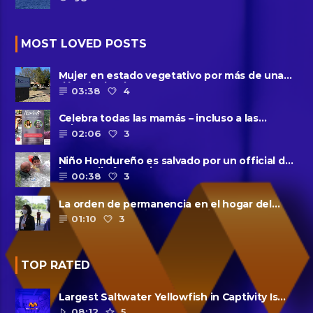
MOST LOVED POSTS
Mujer en estado vegetativo por más de una
década da a luz en un ......
03:38
4
Celebra todas las mamás – incluso a las
solteras – con ......
02:06
3
Niño Hondureño es salvado por un official de
la patrulla fronteriza
00:38
3
La orden de permanencia en el hogar del
condado de Harris se extendió......
01:10
3
TOP RATED
Largest Saltwater Yellowfish in Captivity Is
Dead
08:12
5