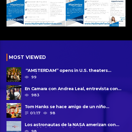
MOST VIEWED
“AMSTERDAM” opens in U.S. theaters
October 7, 2022
99
En Camara con Andrea Leal, entrevista con
Majo Cornejo, Cirque Du ......
983
Tom Hanks se hace amigo de un niño
intimidado de 8 años llamado ......
01:17
98
Los astronautas de la NASA amerizan con
seguridad después del primer ......
98