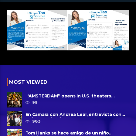
MOST VIEWED
“AMSTERDAM” opens in U.S. theaters
October 7, 2022
99
En Camara con Andrea Leal, entrevista con
Majo Cornejo, Cirque Du ......
983
Tom Hanks se hace amigo de un niño