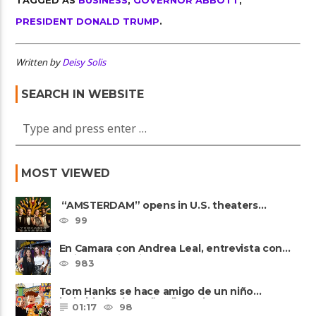
PRESIDENT DONALD TRUMP
.
Written by
Deisy Solis
SEARCH IN WEBSITE
MOST VIEWED
“AMSTERDAM” opens in U.S. theaters
October 7, 2022
99
En Camara con Andrea Leal, entrevista con
Majo Cornejo, Cirque Du ......
983
Tom Hanks se hace amigo de un niño
intimidado de 8 años llamado ......
01:17
98