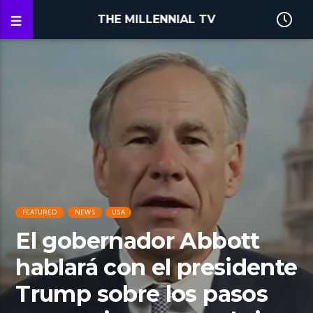
THE MILLENNIAL TV
FEATURED
NEWS
USA
El gobernador Abbott
hablará con el presidente
Trump sobre los pasos