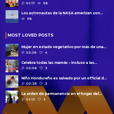
intimidado de 8 años llamado ......
01:17
98
Los astronautas de la NASA amerizan con
seguridad después del primer ......
98
MOST LOVED POSTS
Mujer en estado vegetativo por más de una
década da a luz en un ......
03:38
4
Celebra todas las mamás – incluso a las
solteras – con ......
02:06
3
Niño Hondureño es salvado por un official de
la patrulla fronteriza
00:38
3
La orden de permanencia en el hogar del
condado de Harris se extendió......
01:10
3