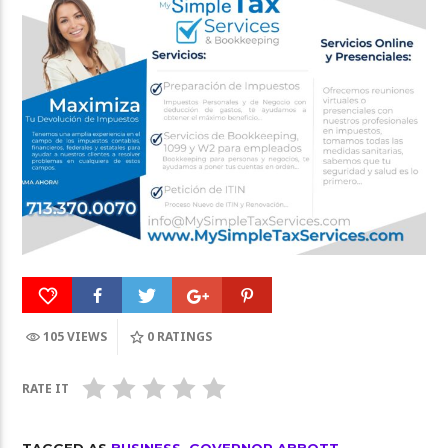
105 VIEWS
0
RATINGS
RATE IT
TAGGED AS
BUSINESS
,
GOVERNOR ABBOTT
,