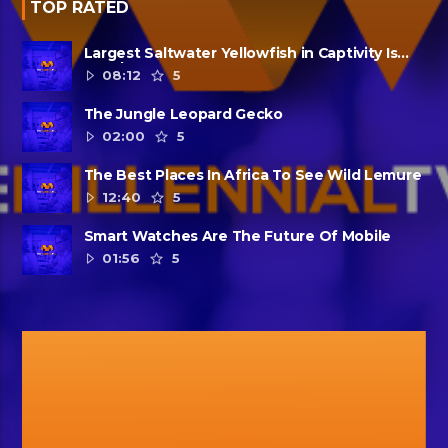
TOP RATED
Largest Saltwater Yellowfish in Captivity Is
Dead
08:12
5
The Jungle Leopard Gecko
02:00
5
The Best Places In Africa To See Wild Lemure
12:40
5
Smart Watches Are The Future Of Mobile
01:56
5