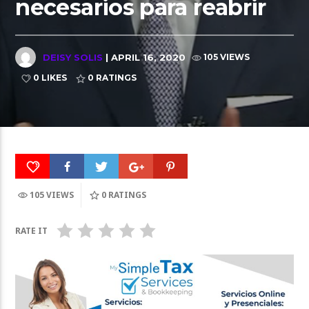
necesarios para reabrir
DEISY SOLIS
| APRIL 16, 2020
105 VIEWS
0 LIKES
0
RATINGS
105 VIEWS
0
RATINGS
RATE IT