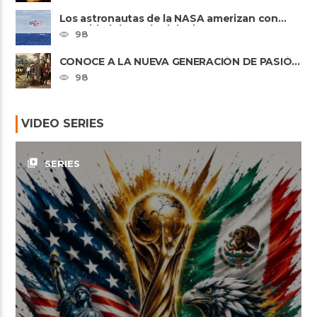
Los astronautas de la NASA amerizan con
seguridad después del primer ......
98
CONOCE A LA NUEVA GENERACIÓN DE PASIÓN
DE GAVILANES II
98
VIDEO SERIES
video_library
SERIES