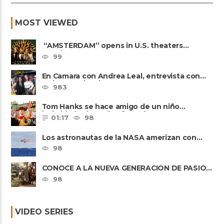
MOST VIEWED
“AMSTERDAM” opens in U.S. theaters
October 7, 2022
99
En Camara con Andrea Leal, entrevista con
Majo Cornejo, Cirque Du ......
983
Tom Hanks se hace amigo de un niño
intimidado de 8 años llamado ......
01:17
98
Los astronautas de la NASA amerizan con
seguridad después del primer ......
98
CONOCE A LA NUEVA GENERACIÓN DE PASIÓN
DE GAVILANES II
98
VIDEO SERIES