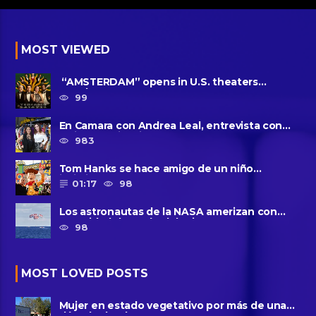
MOST VIEWED
“AMSTERDAM” opens in U.S. theaters
October 7, 2022
99
En Camara con Andrea Leal, entrevista con
Majo Cornejo, Cirque Du ......
983
Tom Hanks se hace amigo de un niño
intimidado de 8 años llamado ......
01:17
98
Los astronautas de la NASA amerizan con
seguridad después del primer ......
98
MOST LOVED POSTS
Mujer en estado vegetativo por más de una
década da a luz en un ......