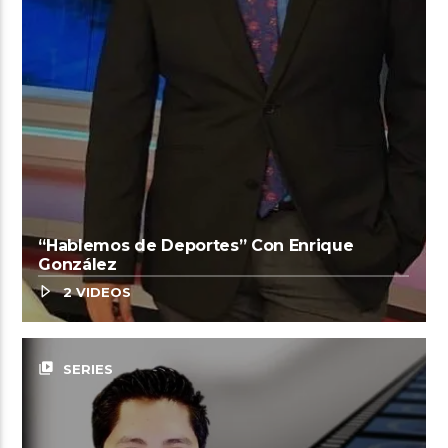
“Hablemos de Deportes” Con Enrique
González
2 VIDEOS
video_library
SERIES