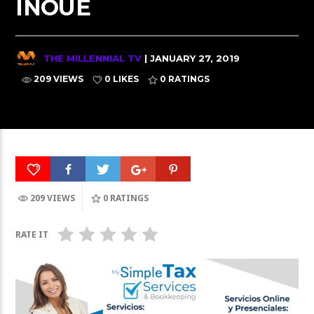
INOUE
THE MILLENNIAL TV
| JANUARY 27, 2019
209 VIEWS
0 LIKES
0
RATINGS
209 VIEWS
0
RATINGS
RATE IT