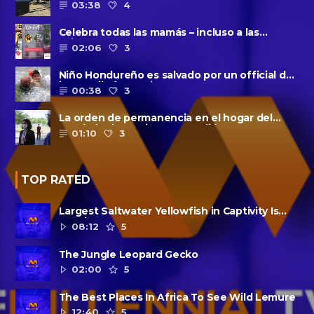
03:38
4
Celebra todas las mamás – incluso a las
solteras – con ......
02:06
3
Niño Hondureño es salvado por un official de
la patrulla fronteriza
00:38
3
La orden de permanencia en el hogar del
condado de Harris se extendió......
01:10
3
TOP RATED
Largest Saltwater Yellowfish in Captivity Is
Dead
08:12
5
The Jungle Leopard Gecko
02:00
5
The Best Places In Africa To See Wild Lemure
12:40
5