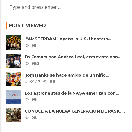
MOST VIEWED
“AMSTERDAM” opens in U.S. theaters
October 7, 2022
99
En Camara con Andrea Leal, entrevista con
Majo Cornejo, Cirque Du ......
983
Tom Hanks se hace amigo de un niño
intimidado de 8 años llamado ......
01:17
98
Los astronautas de la NASA amerizan con
seguridad después del primer ......
98
CONOCE A LA NUEVA GENERACIÓN DE PASIÓN
DE GAVILANES II
98