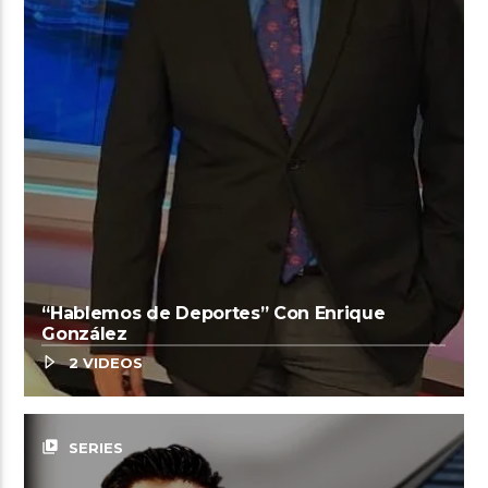
“Hablemos de Deportes” Con Enrique
González
2 VIDEOS
video_library
SERIES