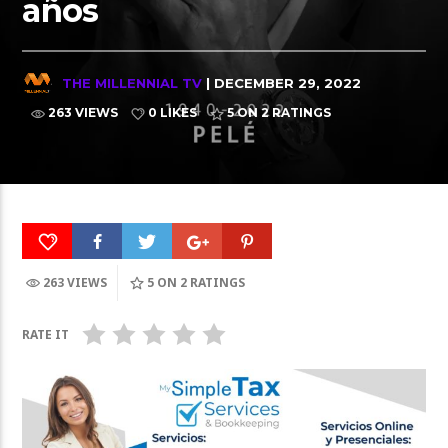
años
THE MILLENNIAL TV
| DECEMBER 29, 2022
263 VIEWS
0 LIKES
5
ON 2 RATINGS
263 VIEWS
5
ON 2 RATINGS
RATE IT