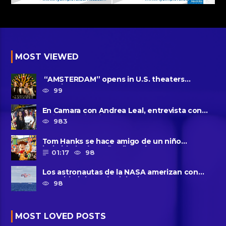
MOST VIEWED
“AMSTERDAM” opens in U.S. theaters
October 7, 2022
99
En Camara con Andrea Leal, entrevista con
Majo Cornejo, Cirque Du ......
983
Tom Hanks se hace amigo de un niño
intimidado de 8 años llamado ......
01:17
98
Los astronautas de la NASA amerizan con
seguridad después del primer ......
98
MOST LOVED POSTS