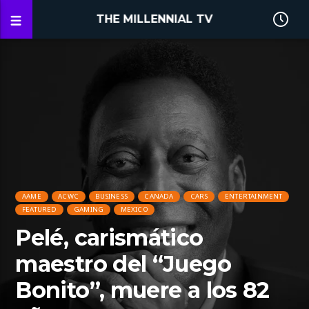
THE MILLENNIAL TV
AAME
ACWC
BUSINESS
CANADA
CARS
ENTERTAINMENT
FEATURED
GAMING
MEXICO
Pelé, carismático
maestro del “Juego
Bonito”, muere a los 82