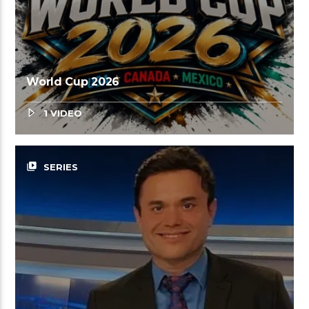
World Cup 2026
1 VIDEO
video_library
SERIES