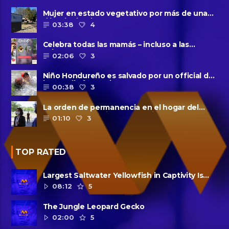
Mujer en estado vegetativo por más de una
década da a luz en un ......
03:38
4
Celebra todas las mamás – incluso a las
solteras – con ......
02:06
3
Niño Hondureño es salvado por un official de
la patrulla fronteriza
00:38
3
La orden de permanencia en el hogar del
condado de Harris se extendió......
01:10
3
TOP RATED
Largest Saltwater Yellowfish in Captivity Is
Dead
08:12
5
The Jungle Leopard Gecko
02:00
5