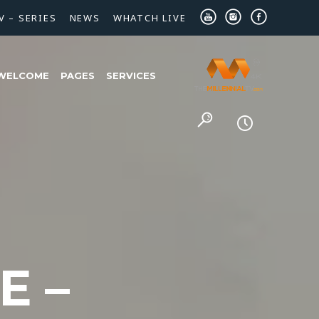
V – SERIES
NEWS
WHATCH LIVE
WELCOME
PAGES
SERVICES
E –