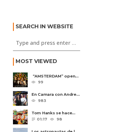
ic Beasts: The
MISSION IMPOSSIBLE –
of Grindelwald
FALL OUT Trailer
SEARCH IN WEBSITE
MOST VIEWED
“AMSTERDAM” opens
in U.S. theaters
99
October 7, 2022
En Camara con Andrea
Leal, entrevista con
983
Majo Cornejo, Cirque
Du ......
Tom Hanks se hace
amigo de un niño
01:17
98
intimidado de 8 años
llamado ......
Los astronautas de la