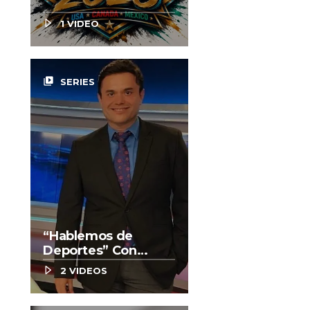
1 VIDEO
video_library
SERIES
“Hablemos de
Deportes” Con
Enrique González
2 VIDEOS