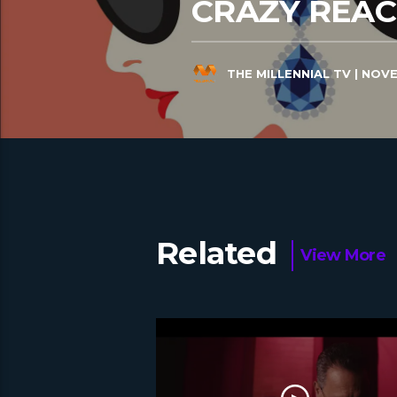
CRAZY REACH
THE MILLENNIAL TV
| NOVE
Related
View More