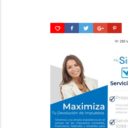
En Camara con Andrea
Leal, entrevista con Majo
El proyecto más 
Cornejo, Cirque Du Soleil
hasta la fecha de
– LUZIA
Cuarón – ROMA
285 