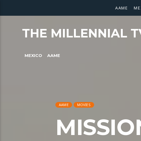
AAME
ME
THE MILLENNIAL T
MEXICO
AAME
AAME
MOVIES
MISSIO