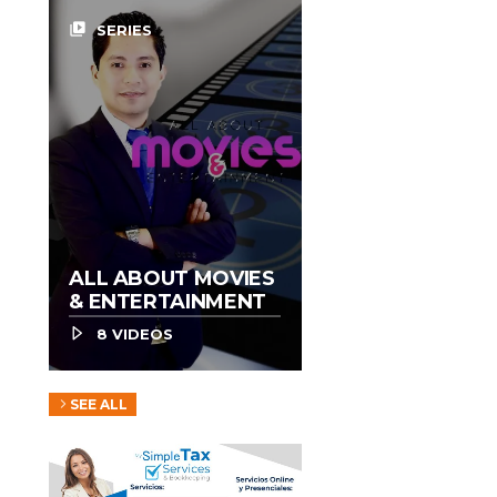
video_library
SERIES
ALL ABOUT MOVIES
& ENTERTAINMENT
8 VIDEOS
SEE ALL