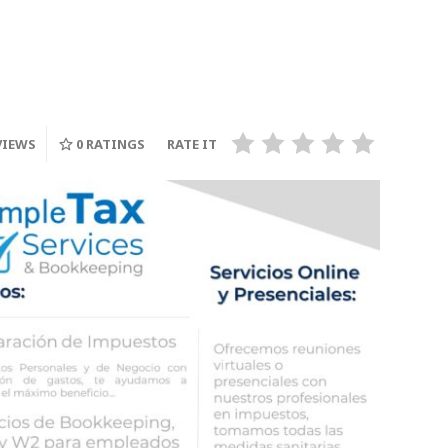
Yalitza Aparicio, the
personal
indigenous Star of
 Alfonso
‘Roma’ Lands Cover of
Fantast
Vogue Mexico
Crimes 
VIEWS
0
RATINGS
RATE IT