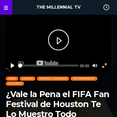
THE MILLENNIAL TV
Seek
Current
00:00
time
Play
Toggle
Toggl
Mute
Fullsc
AAME
CANADA
ENRIQUE GONZALEZ
ENTERTAINMENT
FEATURED
¿Vale la Pena el FIFA Fan
Festival de Houston Te
Lo Muestro Todo