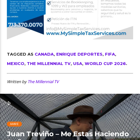
TAGGED AS
CANADA
,
ENRIQUE DEPORTES
,
FIFA
,
MEXICO
,
THE MILLENNIAL TV
,
USA
,
WORLD CUP 2026
.
Written by
The Millennial TV
AAME
Juan Treviño – Me Estas Haciendo