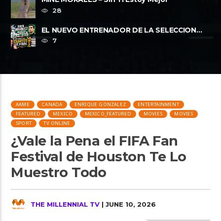
28
EL NUEVO ENTRENADOR DE LA SELECCION
MEXICANA Y LOS CUARTOS DE FINAL, ......
7
AAME
CANADA
ENRIQUE GONZALEZ
ENTERTAINMENT
FEATURED
MEXICO
MEXICO_FEATURED
MOVIES
MOVIES
SPORT
TV ONLINE
¿Vale la Pena el FIFA Fan
Festival de Houston Te Lo
Muestro Todo
THE MILLENNIAL TV
| JUNE 10, 2026