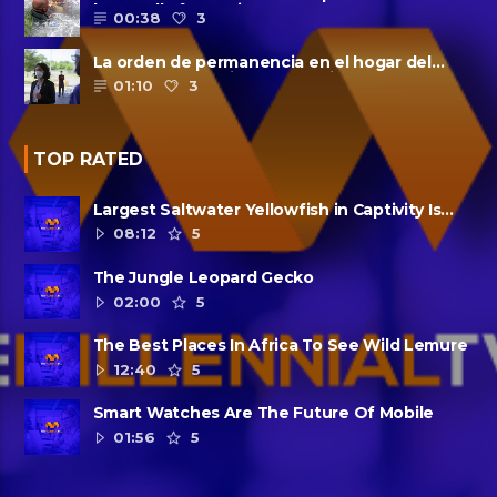
la patrulla fronteriza
00:38
3
La orden de permanencia en el hogar del
condado de Harris se extendió......
01:10
3
TOP RATED
Largest Saltwater Yellowfish in Captivity Is
Dead
08:12
5
The Jungle Leopard Gecko
02:00
5
The Best Places In Africa To See Wild Lemure
12:40
5
Smart Watches Are The Future Of Mobile
01:56
5