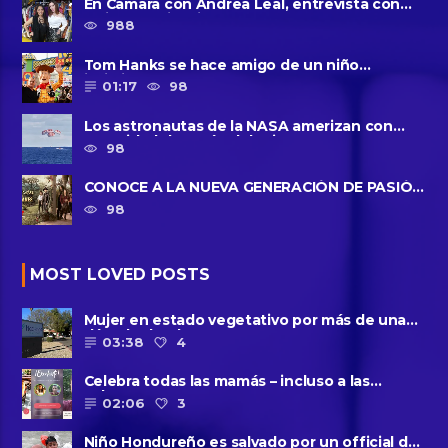
En Camara con Andrea Leal, entrevista con
Majo Cornejo, Cirque Du ......
988
Tom Hanks se hace amigo de un niño
intimidado de 8 años llamado ......
01:17
98
Los astronautas de la NASA amerizan con
seguridad después del primer ......
98
CONOCE A LA NUEVA GENERACIÓN DE PASIÓN
DE GAVILANES II
98
MOST LOVED POSTS
Mujer en estado vegetativo por más de una
década da a luz en un ......
03:38
4
Celebra todas las mamás – incluso a las
solteras – con ......
02:06
3
Niño Hondureño es salvado por un official de