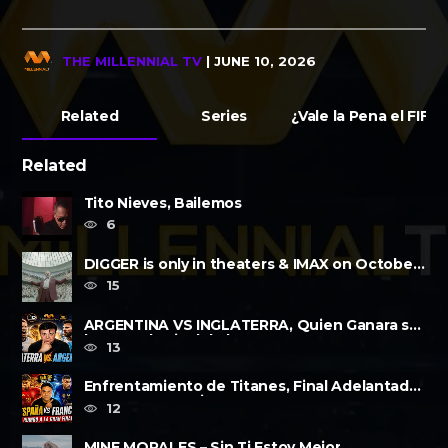
THE MILLENNIAL TV
| JUNE 10, 2026
Related
Series
¿Vale la Pena el FIF
Related
Tito Nieves, Bailemos
6
DIGGER is only in theaters & IMAX on October
2, 2026
15
ARGENTINA VS INGLATERRA, Quien Ganara su
lugar?, a la Final de la FIFA......
13
Enfrentamiento de Titanes, Final Adelantada,
Espana vs Francia FWP2026
12
MINE MORALES – Sin Ti Estoy Mejor