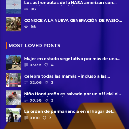
Los astronautas de la NASA amerizan con
seguridad después del primer ......
98
CONOCE A LA NUEVA GENERACIÓN DE PASIÓN
DE GAVILANES II
98
MOST LOVED POSTS
Mujer en estado vegetativo por más de una
década da a luz en un ......
03:38
4
Celebra todas las mamás – incluso a las
solteras – con ......
02:06
3
Niño Hondureño es salvado por un official de
la patrulla fronteriza
00:38
3
La orden de permanencia en el hogar del
condado de Harris se extendió......
01:10
3