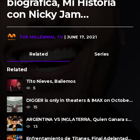
biográfica, Mi Historia
con Nicky Jam…
THE MILLENNIAL TV
| JUNE 17, 2021
Related
Series
Related
Tito Nieves, Bailemos
5
DIGGER is only in theaters & IMAX on October
2, 2026
15
ARGENTINA VS INGLATERRA, Quien Ganara su
lugar?, a la Final de la FIFA......
13
Enfrentamiento de Titanes, Final Adelantada,