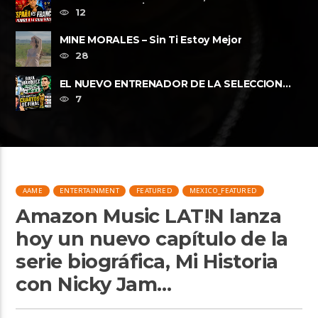
Espana vs Francia FWP2026
12
MINE MORALES – Sin Ti Estoy Mejor
28
EL NUEVO ENTRENADOR DE LA SELECCION
MEXICANA Y LOS CUARTOS DE FINAL, ......
7
AAME
ENTERTAINMENT
FEATURED
MEXICO_FEATURED
Amazon Music LAT!N lanza
hoy un nuevo capítulo de la
serie biográfica, Mi Historia
con Nicky Jam…