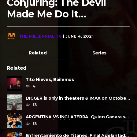
Conjuring: The Devil
Made Me Do It…
THE MILLENNIAL TV
| JUNE 4, 2021
Related
Series
Related
Tito Nieves, Bailemos
4
DIGGER is only in theaters & IMAX on October
2, 2026
13
ARGENTINA VS INGLATERRA, Quien Ganara su
lugar?, a la Final de la FIFA......
13
Enfrentamiento de Titanes, Final Adelantada,