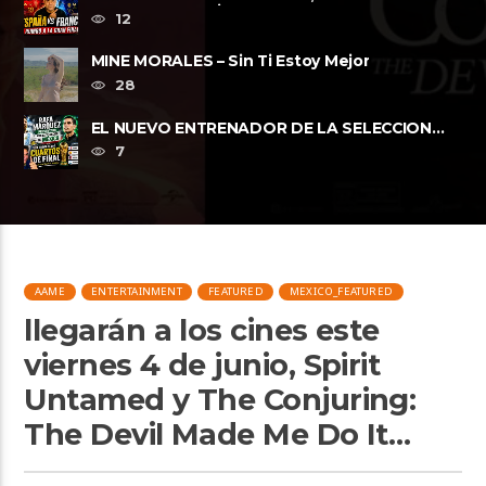
Espana vs Francia FWP2026
12
MINE MORALES – Sin Ti Estoy Mejor
28
EL NUEVO ENTRENADOR DE LA SELECCION
MEXICANA Y LOS CUARTOS DE FINAL, ......
7
AAME
ENTERTAINMENT
FEATURED
MEXICO_FEATURED
llegarán a los cines este
viernes 4 de junio, Spirit
Untamed y The Conjuring:
The Devil Made Me Do It…