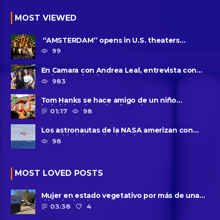
MOST VIEWED
“AMSTERDAM” opens in U.S. theaters
October 7, 2022
99
En Camara con Andrea Leal, entrevista con
Majo Cornejo, Cirque Du ......
983
Tom Hanks se hace amigo de un niño
intimidado de 8 años llamado ......
01:17
98
Los astronautas de la NASA amerizan con
seguridad después del primer ......
98
MOST LOVED POSTS
Mujer en estado vegetativo por más de una
década da a luz en un ......
03:38
4