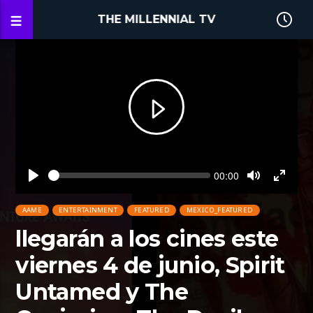
THE MILLENNIAL TV
Seek
Current
00:00
time
Play
Toggle
Toggl
Mute
Fullsc
AAME
ENTERTAINMENT
FEATURED
MEXICO_FEATURED
llegarán a los cines este
viernes 4 de junio, Spirit
Untamed y The