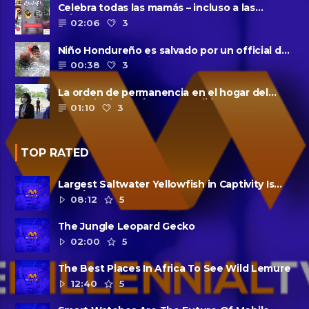
Celebra todas las mamás – incluso a las
solteras – con ......
02:06
3
Niño Hondureño es salvado por un official de
la patrulla fronteriza
00:38
3
La orden de permanencia en el hogar del
condado de Harris se extendió......
01:10
3
TOP RATED
Largest Saltwater Yellowfish in Captivity Is
Dead
08:12
5
The Jungle Leopard Gecko
02:00
5
The Best Places In Africa To See Wild Lemure
12:40
5