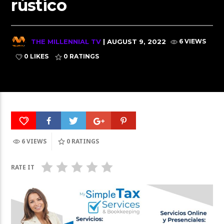
rústico
THE MILLENNIAL TV
| AUGUST 9, 2022
6 VIEWS
0 LIKES
0
RATINGS
6 VIEWS
0
RATINGS
RATE IT