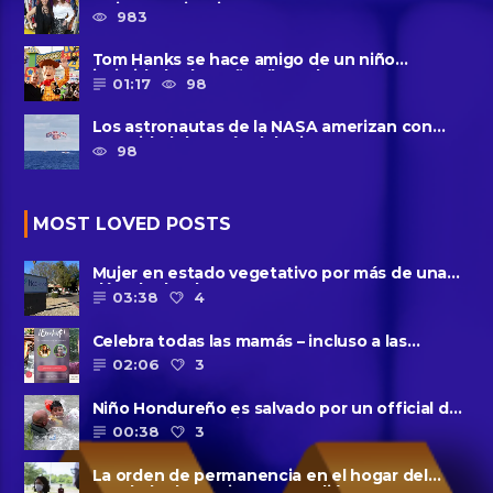
Majo Cornejo, Cirque Du ......
983
Tom Hanks se hace amigo de un niño
intimidado de 8 años llamado ......
01:17
98
Los astronautas de la NASA amerizan con
seguridad después del primer ......
98
MOST LOVED POSTS
Mujer en estado vegetativo por más de una
década da a luz en un ......
03:38
4
Celebra todas las mamás – incluso a las
solteras – con ......
02:06
3
Niño Hondureño es salvado por un official de
la patrulla fronteriza
00:38
3
La orden de permanencia en el hogar del
condado de Harris se extendió......