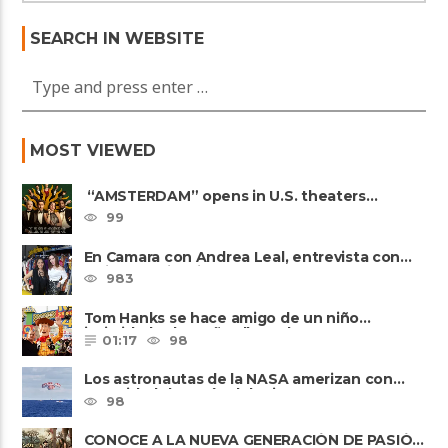
SEARCH IN WEBSITE
MOST VIEWED
“AMSTERDAM” opens in U.S. theaters
October 7, 2022
99
En Camara con Andrea Leal, entrevista con
Majo Cornejo, Cirque Du ......
983
Tom Hanks se hace amigo de un niño
intimidado de 8 años llamado ......
01:17
98
Los astronautas de la NASA amerizan con
seguridad después del primer ......
98
CONOCE A LA NUEVA GENERACIÓN DE PASIÓN