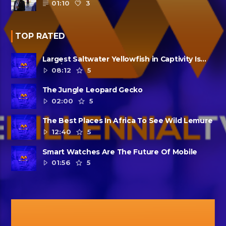
01:10
3
TOP RATED
Largest Saltwater Yellowfish in Captivity Is
Dead
08:12
5
The Jungle Leopard Gecko
02:00
5
The Best Places In Africa To See Wild Lemure
12:40
5
Smart Watches Are The Future Of Mobile
01:56
5