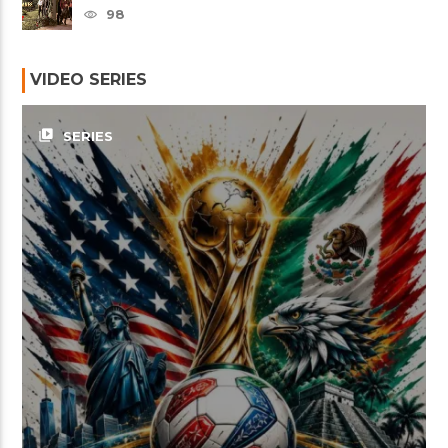
DE GAVILANES II
98
VIDEO SERIES
video_library
SERIES