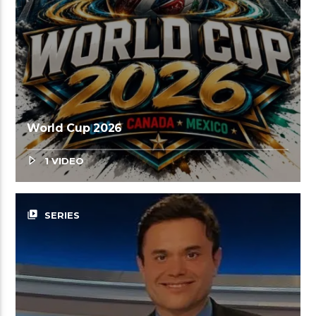
World Cup 2026
1 VIDEO
video_library
SERIES