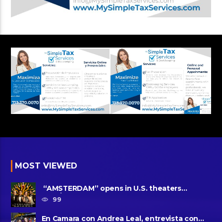
MOST VIEWED
“AMSTERDAM” opens in U.S. theaters
October 7, 2022
99
En Camara con Andrea Leal, entrevista con