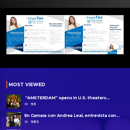
MOST VIEWED
“AMSTERDAM” opens in U.S. theaters
October 7, 2022
99
En Camara con Andrea Leal, entrevista con
Majo Cornejo, Cirque Du ......
983