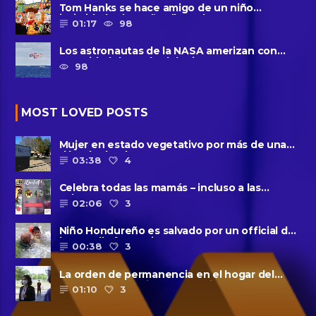
Tom Hanks se hace amigo de un niño
intimidado de 8 años llamado ......
01:17
98
Los astronautas de la NASA amerizan con
seguridad después del primer ......
98
MOST LOVED POSTS
Mujer en estado vegetativo por más de una
década da a luz en un ......
03:38
4
Celebra todas las mamás – incluso a las
solteras – con ......
02:06
3
Niño Hondureño es salvado por un official de
la patrulla fronteriza
00:38
3
La orden de permanencia en el hogar del
condado de Harris se extendió......
01:10
3