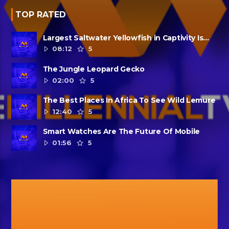
TOP RATED
Largest Saltwater Yellowfish in Captivity Is
Dead
08:12
5
The Jungle Leopard Gecko
02:00
5
The Best Places In Africa To See Wild Lemure
12:40
5
Smart Watches Are The Future Of Mobile
01:56
5