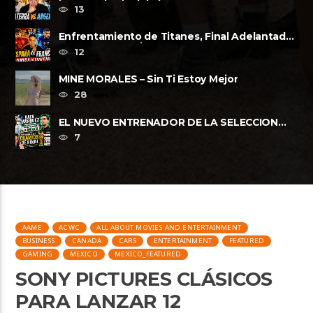
lugar?, a la Final de la FIFA......
13
Enfrentamiento de Titanes, Final Adelantada,
Espana vs Francia FWP2026
12
MINE MORALES – Sin Ti Estoy Mejor
28
EL NUEVO ENTRENADOR DE LA SELECCION
MEXICANA Y LOS CUARTOS DE FINAL, ......
7
AAME
ACWC
ALL ABOUT MOVIES AND ENTERTAINMENT
BUSINESS
CANADA
CARS
ENTERTAINMENT
FEATURED
GAMING
MEXICO
MEXICO_FEATURED
SONY PICTURES CLÁSICOS
PARA LANZAR 12