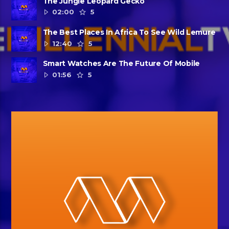
The Jungle Leopard Gecko
02:00
5
The Best Places In Africa To See Wild Lemure
12:40
5
Smart Watches Are The Future Of Mobile
01:56
5