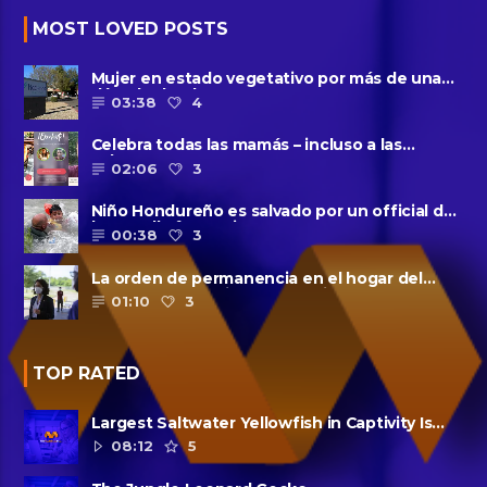
MOST LOVED POSTS
Mujer en estado vegetativo por más de una
década da a luz en un ......
03:38
4
Celebra todas las mamás – incluso a las
solteras – con ......
02:06
3
Niño Hondureño es salvado por un official de
la patrulla fronteriza
00:38
3
La orden de permanencia en el hogar del
condado de Harris se extendió......
01:10
3
TOP RATED
Largest Saltwater Yellowfish in Captivity Is
Dead
08:12
5