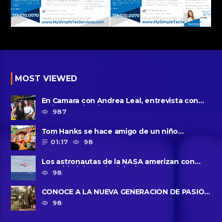
MOST VIEWED
En Camara con Andrea Leal, entrevista con
Majo Cornejo, Cirque Du ......
987
Tom Hanks se hace amigo de un niño
intimidado de 8 años llamado ......
01:17
98
Los astronautas de la NASA amerizan con
seguridad después del primer ......
98
CONOCE A LA NUEVA GENERACIÓN DE PASIÓN
DE GAVILANES II
98