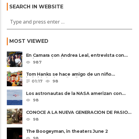
SEARCH IN WEBSITE
MOST VIEWED
En Camara con Andrea Leal, entrevista con
Majo Cornejo, Cirque Du ......
987
Tom Hanks se hace amigo de un niño
intimidado de 8 años llamado ......
01:17
98
Los astronautas de la NASA amerizan con
seguridad después del primer ......
98
CONOCE A LA NUEVA GENERACIÓN DE PASIÓN
DE GAVILANES II
98
The Boogeyman, in theaters June 2
98