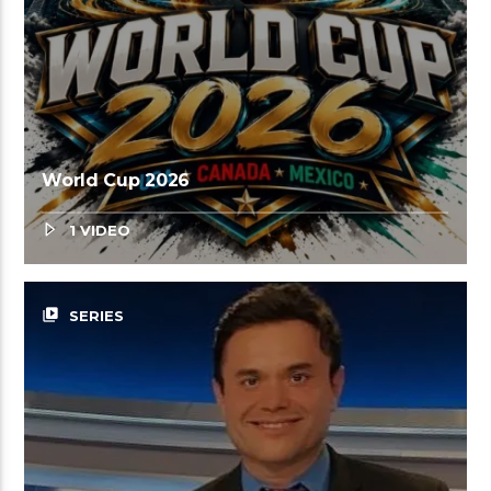
World Cup 2026
1 VIDEO
video_library
SERIES