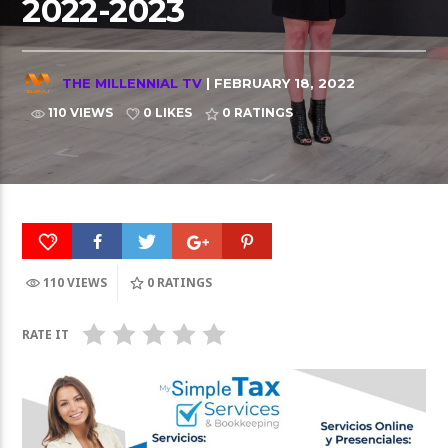
2022-2023
THE MILLENNIAL TV
| FEBRUARY 18, 2022
110 VIEWS
0 LIKES
0
RATINGS
110 VIEWS
0
RATINGS
RATE IT