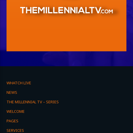
WHATCH LIVE
NEWS
THE MILLENNIAL TV – SERIES
WELCOME
PAGES
SERVICES