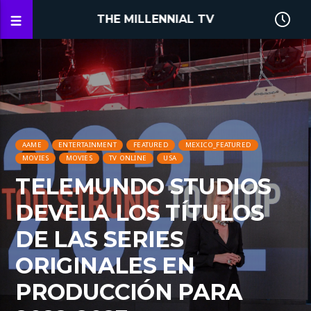
THE MILLENNIAL TV
AAME
ENTERTAINMENT
FEATURED
MEXICO_FEATURED
MOVIES
MOVIES
TV ONLINE
USA
TELEMUNDO STUDIOS
DEVELA LOS TÍTULOS
DE LAS SERIES
ORIGINALES EN
PRODUCCIÓN PARA