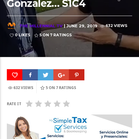
Gonzalez… S1C4
THE MILLENNIAL TV
| JUNE 29, 2019
632 VIEWS
0 LIKES
5
ON 7 RATINGS
632 VIEWS
5
ON 7 RATINGS
RATE IT