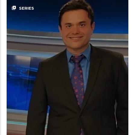
video_library
SERIES