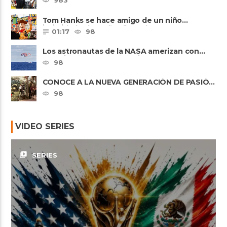
983
Tom Hanks se hace amigo de un niño
intimidado de 8 años llamado ......
01:17
98
Los astronautas de la NASA amerizan con
seguridad después del primer ......
98
CONOCE A LA NUEVA GENERACIÓN DE PASIÓN
DE GAVILANES II
98
VIDEO SERIES
video_library
SERIES