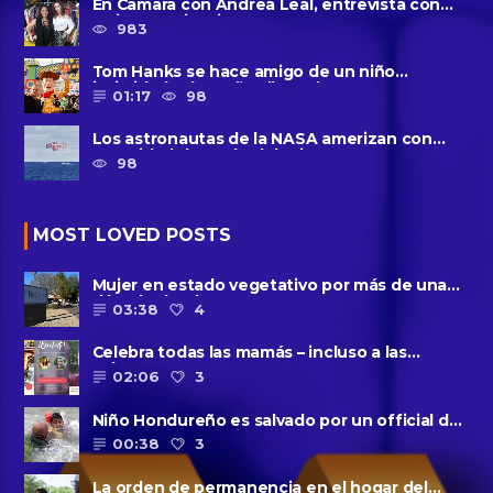
En Camara con Andrea Leal, entrevista con
Majo Cornejo, Cirque Du ......
983
Tom Hanks se hace amigo de un niño
intimidado de 8 años llamado ......
01:17
98
Los astronautas de la NASA amerizan con
seguridad después del primer ......
98
MOST LOVED POSTS
Mujer en estado vegetativo por más de una
década da a luz en un ......
03:38
4
Celebra todas las mamás – incluso a las
solteras – con ......
02:06
3
Niño Hondureño es salvado por un official de
la patrulla fronteriza
00:38
3
La orden de permanencia en el hogar del