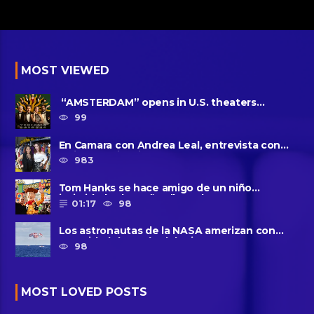
MOST VIEWED
“AMSTERDAM” opens in U.S. theaters
October 7, 2022
99
En Camara con Andrea Leal, entrevista con
Majo Cornejo, Cirque Du ......
983
Tom Hanks se hace amigo de un niño
intimidado de 8 años llamado ......
01:17
98
Los astronautas de la NASA amerizan con
seguridad después del primer ......
98
MOST LOVED POSTS