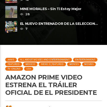
MINE MORALES – Sin Ti Estoy Mejor
28
EL NUEVO ENTRENADOR DE LA SELECCION
MEXICANA Y LOS CUARTOS DE FINAL, ......
7
AAME
ALL ABOUT MOVIES AND ENTERTAINMENT
ENTERTAINMENT
FEATURED
MEXICO
MEXICO_FEATURED
MOVIES
MOVIES
TV ONLINE
USA
AMAZON PRIME VIDEO
ESTRENA EL TRÁILER
OFICIAL DE EL PRESIDENTE