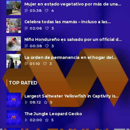
Mujer en estado vegetativo por más de una
década da a luz en un ......
03:38
4
Celebra todas las mamás – incluso a las
solteras – con ......
02:06
3
Niño Hondureño es salvado por un official de
la patrulla fronteriza
00:38
3
La orden de permanencia en el hogar del
condado de Harris se extendió......
01:10
3
TOP RATED
Largest Saltwater Yellowfish in Captivity Is
Dead
08:12
5
The Jungle Leopard Gecko
02:00
5