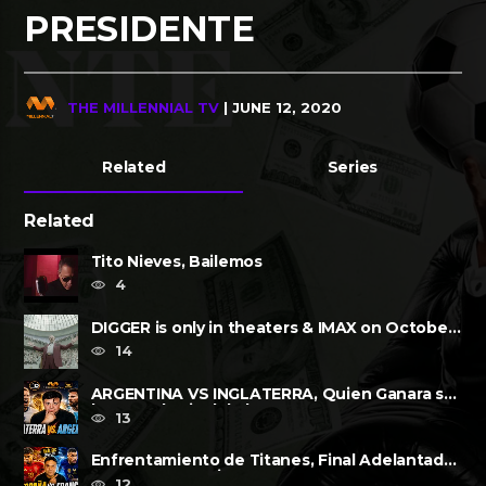
PRESIDENTE
THE MILLENNIAL TV
| JUNE 12, 2020
Related
Series
Related
Tito Nieves, Bailemos
4
DIGGER is only in theaters & IMAX on October
2, 2026
14
ARGENTINA VS INGLATERRA, Quien Ganara su
lugar?, a la Final de la FIFA......
13
Enfrentamiento de Titanes, Final Adelantada,
Espana vs Francia FWP2026
12