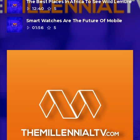
The Best Places In Africa To See Wild Lemure
12:40
5
Smart Watches Are The Future Of Mobile
01:56
5