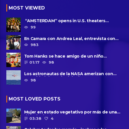
MOST VIEWED
“AMSTERDAM” opens in U.S. theaters
October 7, 2022
99
En Camara con Andrea Leal, entrevista con
Majo Cornejo, Cirque Du ......
983
Tom Hanks se hace amigo de un niño
intimidado de 8 años llamado ......
01:17
98
Los astronautas de la NASA amerizan con
seguridad después del primer ......
98
MOST LOVED POSTS
Mujer en estado vegetativo por más de una
década da a luz en un ......
03:38
4