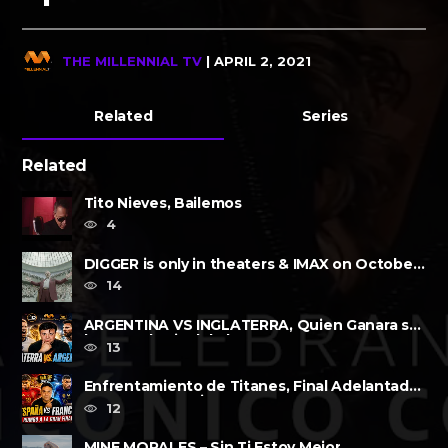
THE MILLENNIAL TV
| APRIL 2, 2021
Related
Series
Related
Tito Nieves, Bailemos
4
DIGGER is only in theaters & IMAX on October
2, 2026
14
ARGENTINA VS INGLATERRA, Quien Ganara su
lugar?, a la Final de la FIFA......
13
Enfrentamiento de Titanes, Final Adelantada,
Espana vs Francia FWP2026
12
MINE MORALES – Sin Ti Estoy Mejor