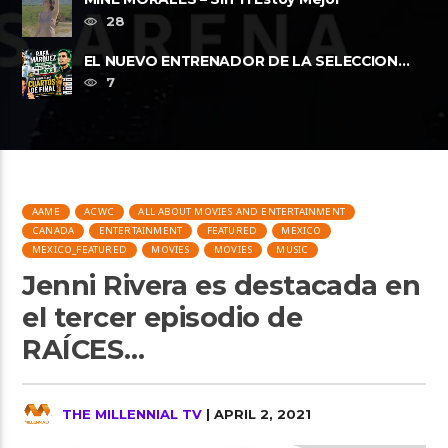
28
EL NUEVO ENTRENADOR DE LA SELECCION
MEXICANA Y LOS CUARTOS DE FINAL, ......
7
AAME
ACWC
ALL ABOUT MOVIES AND ENTERTAINMENT
CANADA
ENTERTAINMENT
FEATURED
MEXICO
MEXICO_FEATURED
MOVIES
MOVIES
MUSIC
Jenni Rivera es destacada en
el tercer episodio de
RAÍCES…
THE MILLENNIAL TV
| APRIL 2, 2021