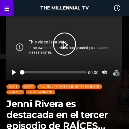
THE MILLENNIAL TV
Seek
Current
00:00
time
Play
Toggle
Toggl
Mute
Fullsc
AAME
ACWC
ALL ABOUT MOVIES AND ENTERTAINMENT
CANADA
ENTERTAINMENT
Jenni Rivera es
destacada en el tercer
episodio de RAÍCES…