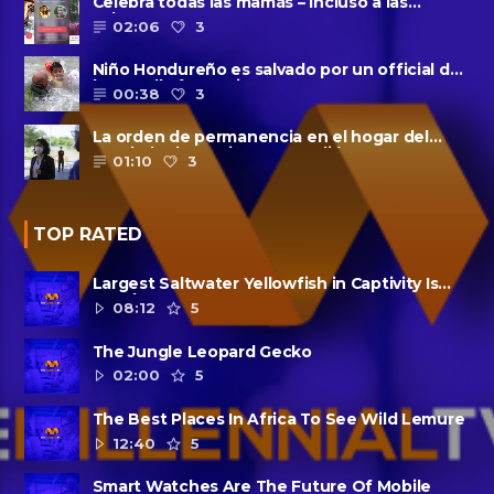
Celebra todas las mamás – incluso a las
solteras – con ......
02:06
3
Niño Hondureño es salvado por un official de
la patrulla fronteriza
00:38
3
La orden de permanencia en el hogar del
condado de Harris se extendió......
01:10
3
TOP RATED
Largest Saltwater Yellowfish in Captivity Is
Dead
08:12
5
The Jungle Leopard Gecko
02:00
5
The Best Places In Africa To See Wild Lemure
12:40
5
Smart Watches Are The Future Of Mobile