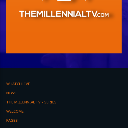
WHATCH LIVE
NEWS
THE MILLENNIAL TV – SERIES
WELCOME
PAGES