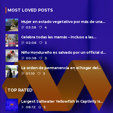
MOST LOVED POSTS
Mujer en estado vegetativo por más de una
década da a luz en un ......
03:38
4
Celebra todas las mamás – incluso a las
solteras – con ......
02:06
3
Niño Hondureño es salvado por un official de
la patrulla fronteriza
00:38
3
La orden de permanencia en el hogar del
condado de Harris se extendió......
01:10
3
TOP RATED
Largest Saltwater Yellowfish in Captivity Is
Dead
08:12
5