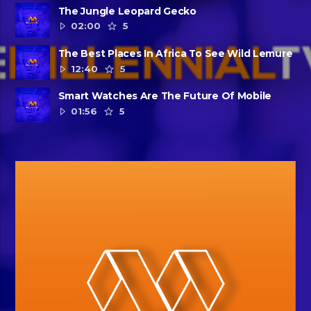
The Jungle Leopard Gecko
02:00
5
The Best Places In Africa To See Wild Lemure
12:40
5
Smart Watches Are The Future Of Mobile
01:56
5