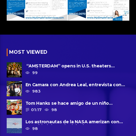
MOST VIEWED
“AMSTERDAM” opens in U.S. theaters
October 7, 2022
99
En Camara con Andrea Leal, entrevista con
Majo Cornejo, Cirque Du ......
983
Tom Hanks se hace amigo de un niño
intimidado de 8 años llamado ......
01:17
98
Los astronautas de la NASA amerizan con
seguridad después del primer ......
98