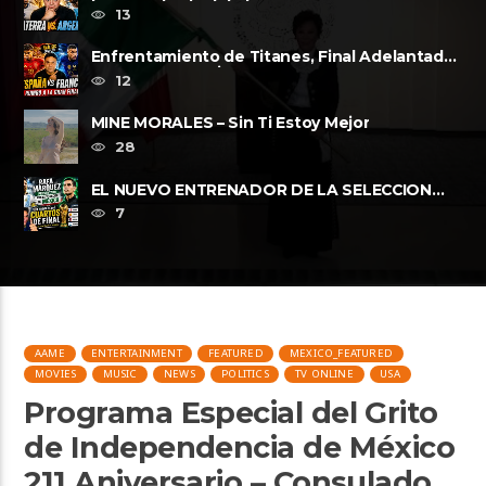
lugar?, a la Final de la FIFA......
13
Enfrentamiento de Titanes, Final Adelantada,
Espana vs Francia FWP2026
12
MINE MORALES – Sin Ti Estoy Mejor
28
EL NUEVO ENTRENADOR DE LA SELECCION
MEXICANA Y LOS CUARTOS DE FINAL, ......
7
AAME
ENTERTAINMENT
FEATURED
MEXICO_FEATURED
MOVIES
MUSIC
NEWS
POLITICS
TV ONLINE
USA
Programa Especial del Grito
de Independencia de México
211 Aniversario – Consulado