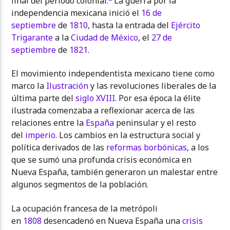
final del periodo colonial.
​ La guerra por la
independencia mexicana inició el
16 de
septiembre
de
1810
, hasta la entrada del
Ejército
Trigarante
a la
Ciudad de México
, el
27 de
septiembre
de
1821
.
El movimiento independentista mexicano tiene como
marco la
Ilustración
y las revoluciones liberales de la
última parte del
siglo XVIII
. Por esa época la élite
ilustrada comenzaba a reflexionar acerca de las
relaciones entre la
España
peninsular y el resto
del
imperio
. Los cambios en la estructura social y
política derivados de las
reformas borbónicas
, a los
que se sumó una profunda crisis económica en
Nueva España, también generaron un malestar entre
algunos segmentos de la población.
La ocupación francesa de la metrópoli
en
1808
desencadenó en Nueva España una
crisis