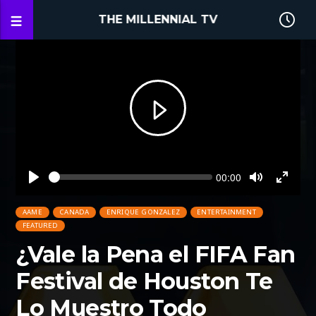
THE MILLENNIAL TV
Seek
Current
00:00
time
Play
Toggle
Toggl
Mute
Fullsc
AAME
CANADA
ENRIQUE GONZALEZ
ENTERTAINMENT
FEATURED
¿Vale la Pena el FIFA Fan
Festival de Houston Te
Lo Muestro Todo