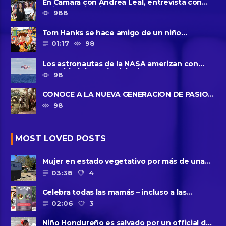
En Camara con Andrea Leal, entrevista con
Majo Cornejo, Cirque Du ......
988
Tom Hanks se hace amigo de un niño
intimidado de 8 años llamado ......
01:17
98
Los astronautas de la NASA amerizan con
seguridad después del primer ......
98
CONOCE A LA NUEVA GENERACIÓN DE PASIÓN
DE GAVILANES II
98
MOST LOVED POSTS
Mujer en estado vegetativo por más de una
década da a luz en un ......
03:38
4
Celebra todas las mamás – incluso a las
solteras – con ......
02:06
3
Niño Hondureño es salvado por un official de