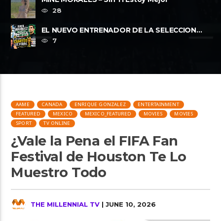
28
EL NUEVO ENTRENADOR DE LA SELECCION
MEXICANA Y LOS CUARTOS DE FINAL, ......
7
AAME
CANADA
ENRIQUE GONZALEZ
ENTERTAINMENT
FEATURED
MEXICO
MEXICO_FEATURED
MOVIES
MOVIES
SPORT
TV ONLINE
¿Vale la Pena el FIFA Fan
Festival de Houston Te Lo
Muestro Todo
THE MILLENNIAL TV
| JUNE 10, 2026