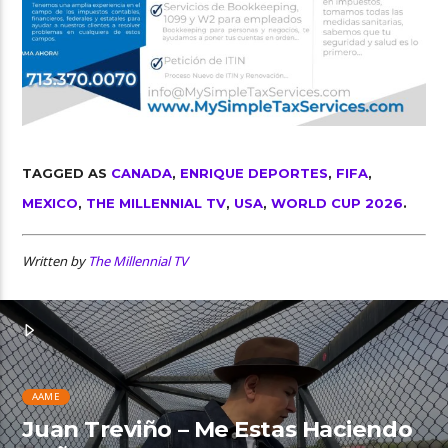
TAGGED AS
CANADA
,
ENRIQUE DEPORTES
,
FIFA
,
MEXICO
,
THE MILLENNIAL TV
,
USA
,
WORLD CUP 2026
.
Written by
The Millennial TV
AAME
Juan Treviño – Me Estas Haciendo