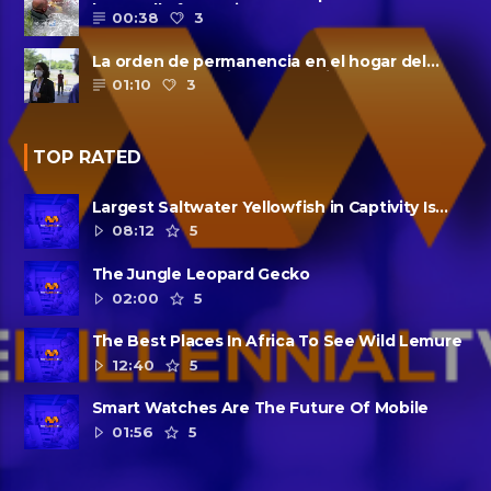
la patrulla fronteriza
00:38
3
La orden de permanencia en el hogar del
condado de Harris se extendió......
01:10
3
TOP RATED
Largest Saltwater Yellowfish in Captivity Is
Dead
08:12
5
The Jungle Leopard Gecko
02:00
5
The Best Places In Africa To See Wild Lemure
12:40
5
Smart Watches Are The Future Of Mobile
01:56
5