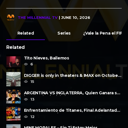
THE MILLENNIAL TV
| JUNE 10, 2026
Related
Series
¿Vale la Pena el FIF
Related
Tito Nieves, Bailemos
6
DIGGER is only in theaters & IMAX on October
2, 2026
15
ARGENTINA VS INGLATERRA, Quien Ganara su
lugar?, a la Final de la FIFA......
13
Enfrentamiento de Titanes, Final Adelantada,
Espana vs Francia FWP2026
12
MINE MORALES – Sin Ti Estoy Mejor